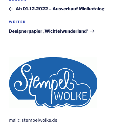
Vorheriger
Beitrag
Ab 01.12.2022 – Ausverkauf Minikatalog
Nächster
WEITER
Beitrag
Designerpapier ‚Wichtelwunderland‘
mail@stempelwolke.de