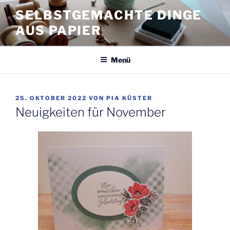
Zum
SELBSTGEMACHTE DINGE
Inhalt
AUS PAPIER
springen
Menü
VERÖFFENTLICHT
25. OKTOBER 2022
VON
PIA KÜSTER
AM
Neuigkeiten für November