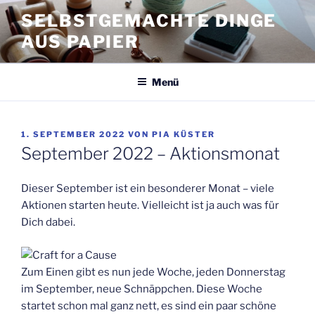
Zum
SELBSTGEMACHTE DINGE
Inhalt
AUS PAPIER
springen
Menü
VERÖFFENTLICHT
1. SEPTEMBER 2022
VON
PIA KÜSTER
AM
September 2022 – Aktionsmonat
Dieser September ist ein besonderer Monat – viele
Aktionen starten heute. Vielleicht ist ja auch was für
Dich dabei.
Zum Einen gibt es nun jede Woche, jeden Donnerstag
im September, neue Schnäppchen. Diese Woche
startet schon mal ganz nett, es sind ein paar schöne