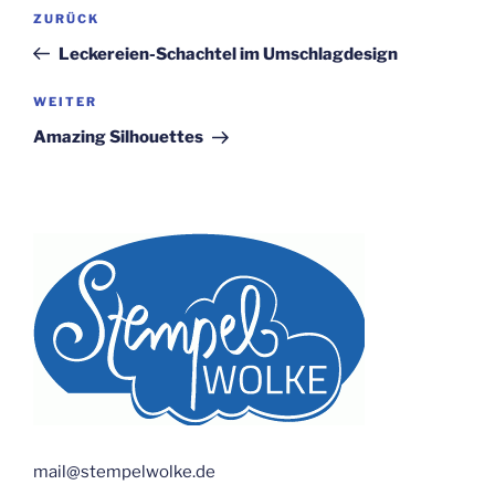
Beitragsnavigation
Vorheriger
ZURÜCK
Beitrag
Leckereien-Schachtel im Umschlagdesign
Nächster
WEITER
Beitrag
Amazing Silhouettes
mail@stempelwolke.de