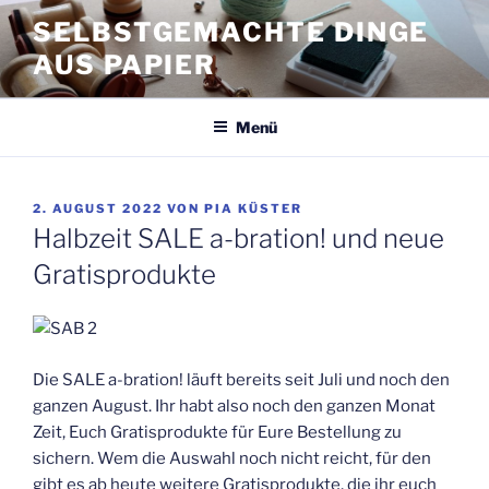
Zum
SELBSTGEMACHTE DINGE
Inhalt
AUS PAPIER
springen
Menü
VERÖFFENTLICHT
2. AUGUST 2022
VON
PIA KÜSTER
AM
Halbzeit SALE a-bration! und neue
Gratisprodukte
Die SALE a-bration! läuft bereits seit Juli und noch den
ganzen August. Ihr habt also noch den ganzen Monat
Zeit, Euch Gratisprodukte für Eure Bestellung zu
sichern. Wem die Auswahl noch nicht reicht, für den
gibt es ab heute weitere Gratisprodukte, die ihr euch