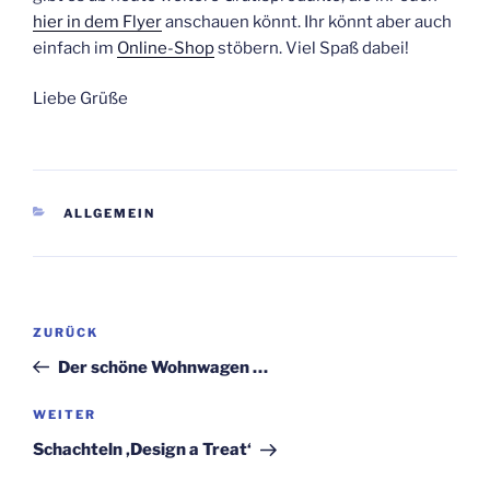
hier in dem Flyer
anschauen könnt. Ihr könnt aber auch
einfach im
Online-Shop
stöbern. Viel Spaß dabei!
Liebe Grüße
KATEGORIEN
ALLGEMEIN
Beitragsnavigation
Vorheriger
ZURÜCK
Beitrag
Der schöne Wohnwagen …
Nächster
WEITER
Beitrag
Schachteln ‚Design a Treat‘