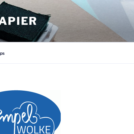
APIER
ps