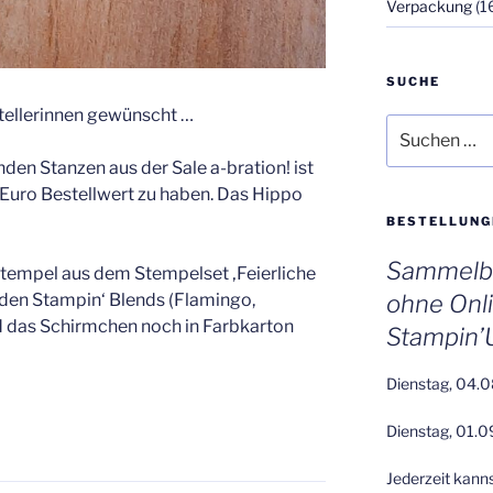
Verpackung
(1
SUCHE
llerinnen gewünscht …
Suchen
nach:
en Stanzen aus der Sale a-bration! ist
 Euro Bestellwert zu haben. Das Hippo
BESTELLUNG
Sammelbe
Stempel aus dem Stempelset ‚Feierliche
 den Stampin‘ Blends (Flamingo,
ohne Onl
nd das Schirmchen noch in Farbkarton
Stampin’
Dienstag, 04.0
Dienstag, 01.0
Jederzeit kann