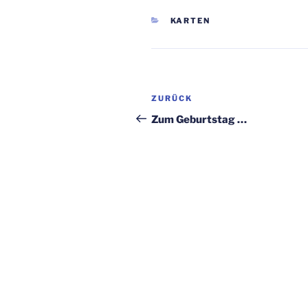
KATEGORIEN
KARTEN
Beitragsnavigation
Vorheriger
ZURÜCK
Beitrag
Zum Geburtstag …