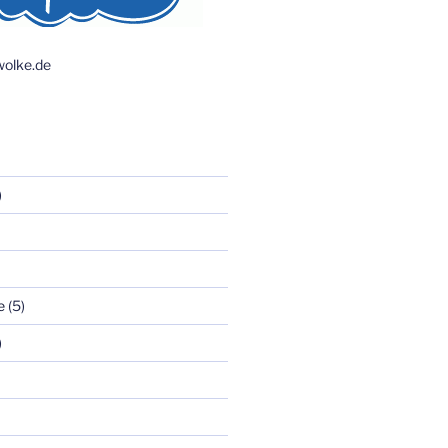
olke.de
)
e
(5)
)