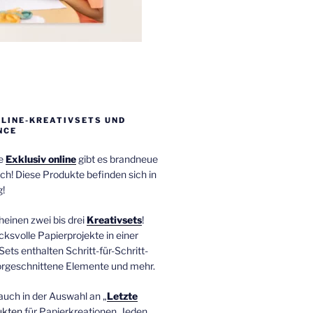
NLINE-KREATIVSETS UND
NCE
ie
Exklusiv online
gibt es brandneue
ch! Diese Produkte befinden sich in
!
einen zwei bis drei
Kreativsets
!
ucksvolle Papierprojekte in einer
Sets enthalten Schritt-für-Schritt-
orgeschnittene Elemente und mehr.
auch in der Auswahl an „
Letzte
ukten
für Papierkreationen. Jeden