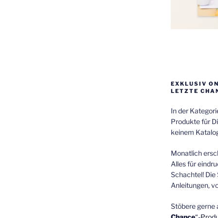
EXKLUSIV O
LETZTE CHA
In der Kategor
Produkte für Di
keinem Katalog
Monatlich ersch
Alles für eindr
Schachtel! Die 
Anleitungen, v
Stöbere gerne 
Chance
“-Prod