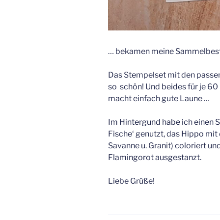
… bekamen meine Sammelbeste
Das Stempelset mit den passend
so schön! Und beides für je 60
macht einfach gute Laune …
Im Hintergund habe ich einen 
Fische‘ genutzt, das Hippo mit
Savanne u. Granit) coloriert u
Flamingorot ausgestanzt.
Liebe Grüße!