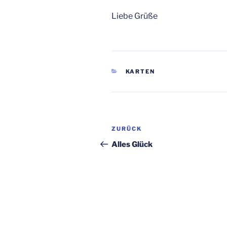
Liebe Grüße
KATEGORIEN
KARTEN
Beitragsnavigation
Vorheriger
ZURÜCK
Beitrag
Alles Glück