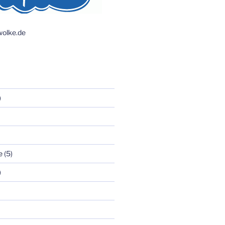
olke.de
)
e
(5)
)