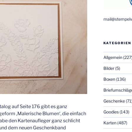
mail@stempelw
KATEGORIEN
Allgemein
(227
Bilder
(5)
Boxen
(136)
Briefumschläg
Geschenke
(71
alog auf Seite 176 gibt es ganz
Goodies
(143)
geform ‚Malerische Blumen‘, die einfach
abe den Kartenaufleger ganz schlicht
Karten
(487)
n und dem neuen Geschenkband