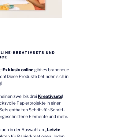
NLINE-KREATIVSETS UND
NCE
ie
Exklusiv online
gibt es brandneue
ch! Diese Produkte befinden sich in
!
einen zwei bis drei
Kreativsets
!
ucksvolle Papierprojekte in einer
Sets enthalten Schritt-für-Schritt-
orgeschnittene Elemente und mehr.
auch in der Auswahl an „
Letzte
ukten
für Papierkreationen. Jeden