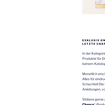
EXKLUSIV O
LETZTE CHA
In der Kategor
Produkte für Di
keinem Katalog
Monatlich ersch
Alles für eindr
Schachtel! Die 
Anleitungen, v
Stöbere gerne 
Chance
“-Prod