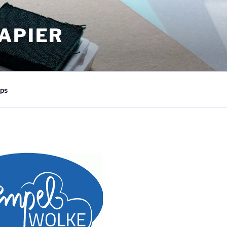
APIER
ps