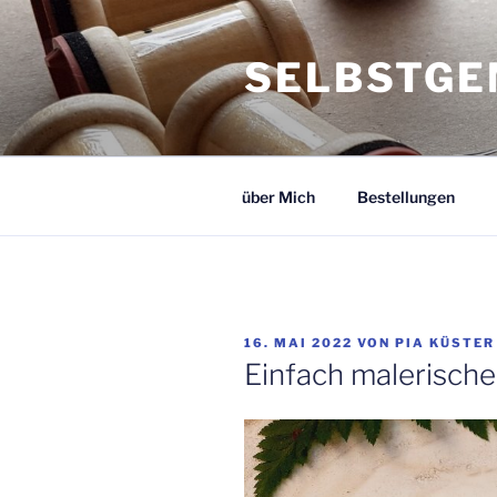
Zum
Inhalt
SELBSTGE
springen
über Mich
Bestellungen
VERÖFFENTLICHT
16. MAI 2022
VON
PIA KÜSTER
AM
Einfach malerisch