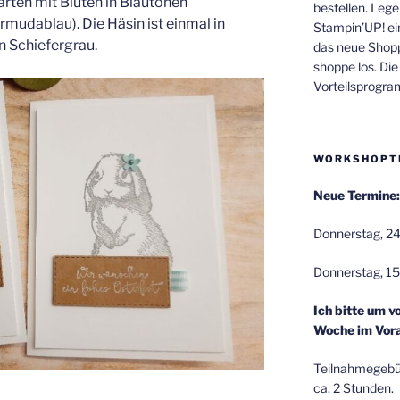
rten mit Blüten in Blautönen
bestellen. Lege
mudablau). Die Häsin ist einmal in
Stampin’UP! ei
n Schiefergrau.
das neue Shop
shoppe los. Di
Vorteilsprogr
WORKSHOPT
Neue Termine:
Donnerstag, 24
Donnerstag, 15
Ich bitte um v
Woche im Vora
Teilnahmegebüh
ca. 2 Stunden.