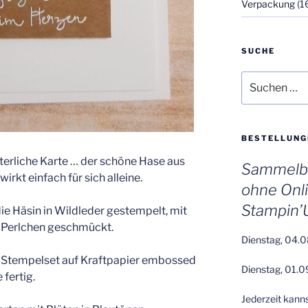
Verpackung
(1
SUCHE
Suchen
nach:
BESTELLUNG
terliche Karte … der schöne Hase aus
Sammelbe
rkt einfach für sich alleine.
ohne Onl
Stampin’
ie Häsin in Wildleder gestempelt, mit
it Perlchen geschmückt.
Dienstag, 04.0
 Stempelset auf Kraftpapier embossed
Dienstag, 01.0
 fertig.
Jederzeit kann