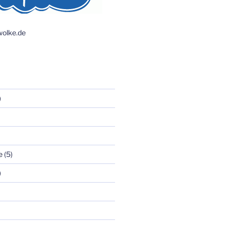
olke.de
)
e
(5)
)