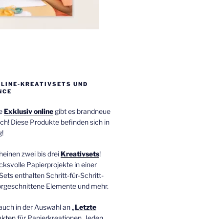
NLINE-KREATIVSETS UND
NCE
ie
Exklusiv online
gibt es brandneue
ch! Diese Produkte befinden sich in
!
einen zwei bis drei
Kreativsets
!
ucksvolle Papierprojekte in einer
Sets enthalten Schritt-für-Schritt-
orgeschnittene Elemente und mehr.
auch in der Auswahl an „
Letzte
ukten
für Papierkreationen. Jeden