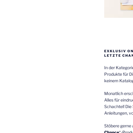
EXKLUSIV O
LETZTE CHA
In der Kategor
Produkte für Di
keinem Katalog
Monatlich ersch
Alles für eindr
Schachtel! Die 
Anleitungen, v
Stöbere gerne 
Chance
“-Prod