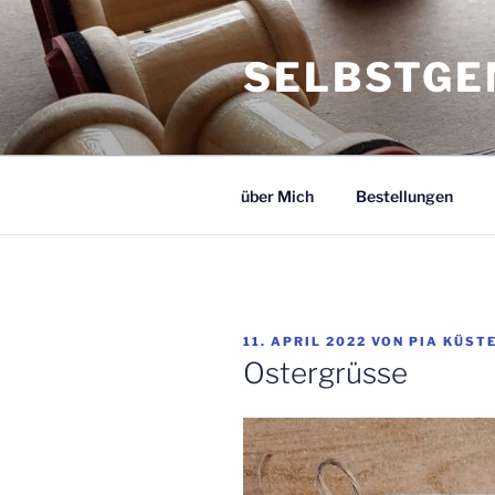
Zum
Inhalt
SELBSTGE
springen
über Mich
Bestellungen
VERÖFFENTLICHT
11. APRIL 2022
VON
PIA KÜST
AM
Ostergrüsse