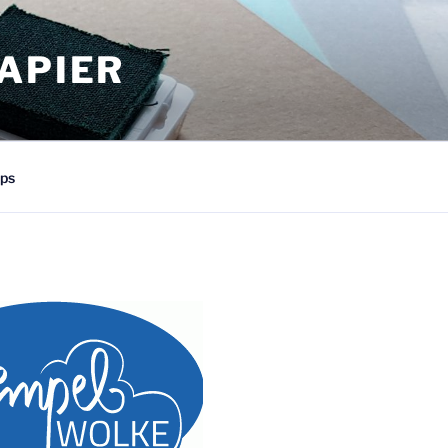
APIER
ps