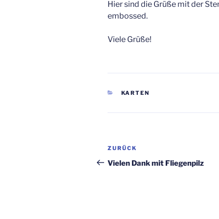
Hier sind die Grüße mit der St
embossed.
Viele Grüße!
KATEGORIEN
KARTEN
Beitragsnavigation
Vorheriger
ZURÜCK
Beitrag
Vielen Dank mit Fliegenpilz