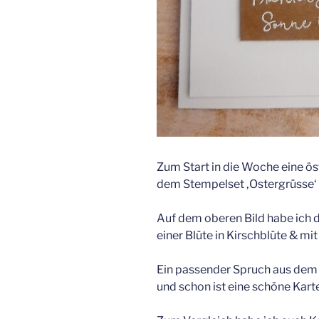
Zum Start in die Woche eine ös
dem Stempelset ‚Ostergrüsse‘ wi
Auf dem oberen Bild habe ich d
einer Blüte in Kirschblüte & m
Ein passender Spruch aus dem
und schon ist eine schöne Karte