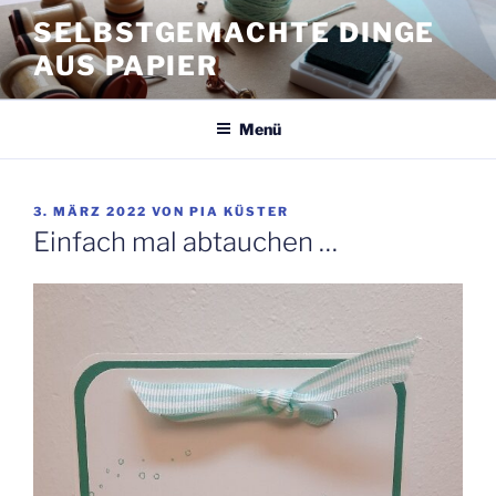
Zum
SELBSTGEMACHTE DINGE
Inhalt
AUS PAPIER
springen
Menü
VERÖFFENTLICHT
3. MÄRZ 2022
VON
PIA KÜSTER
AM
Einfach mal abtauchen …