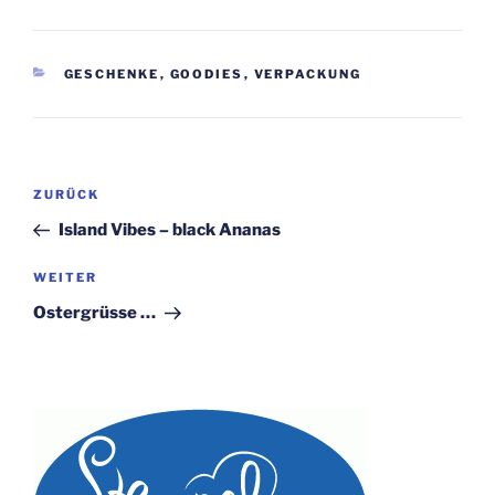
KATEGORIEN
GESCHENKE
,
GOODIES
,
VERPACKUNG
Beitragsnavigation
Vorheriger
ZURÜCK
Beitrag
Island Vibes – black Ananas
Nächster
WEITER
Beitrag
Ostergrüsse …