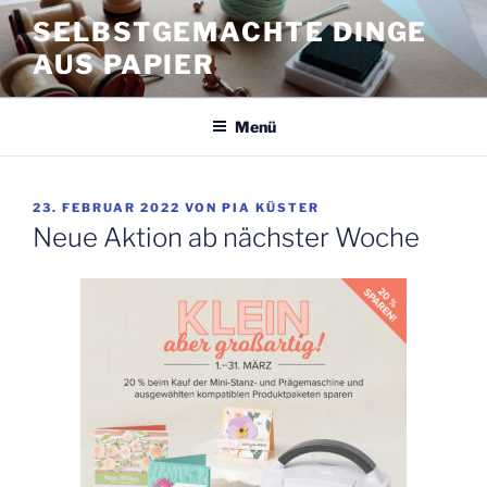
Zum
SELBSTGEMACHTE DINGE
Inhalt
AUS PAPIER
springen
Menü
VERÖFFENTLICHT
23. FEBRUAR 2022
VON
PIA KÜSTER
AM
Neue Aktion ab nächster Woche