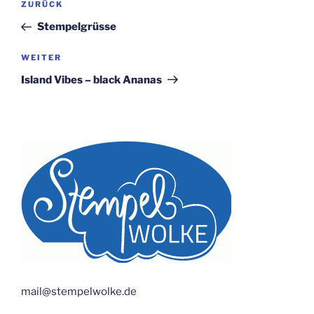
Vorheriger
ZURÜCK
Beitrag
Stempelgrüsse
Nächster
WEITER
Beitrag
Island Vibes – black Ananas
mail@stempelwolke.de