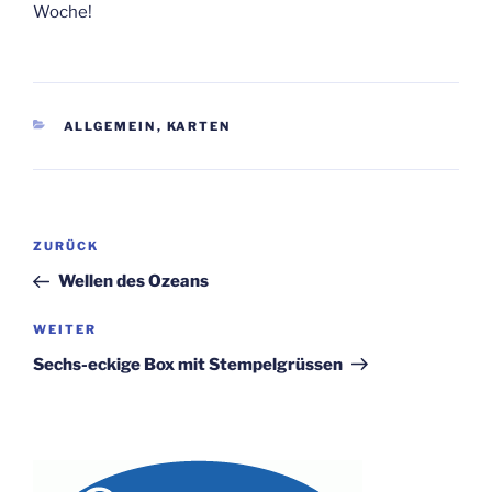
Woche!
KATEGORIEN
ALLGEMEIN
,
KARTEN
Beitragsnavigation
Vorheriger
ZURÜCK
Beitrag
Wellen des Ozeans
Nächster
WEITER
Beitrag
Sechs-eckige Box mit Stempelgrüssen