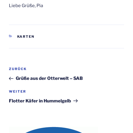
Liebe Grüße, Pia
KATEGORIEN
KARTEN
Beitragsnavigation
Vorheriger
ZURÜCK
Beitrag
Grüße aus der Otterwelt – SAB
Nächster
WEITER
Beitrag
Flotter Käfer in Hummelgelb