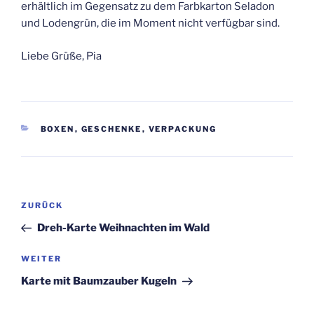
erhältlich im Gegensatz zu dem Farbkarton Seladon
und Lodengrün, die im Moment nicht verfügbar sind.
Liebe Grüße, Pia
KATEGORIEN
BOXEN
,
GESCHENKE
,
VERPACKUNG
Beitragsnavigation
Vorheriger
ZURÜCK
Beitrag
Dreh-Karte Weihnachten im Wald
Nächster
WEITER
Beitrag
Karte mit Baumzauber Kugeln