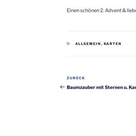
Einen schönen 2. Advent & lieb
KATEGORIEN
ALLGEMEIN
,
KARTEN
Beitragsnavigation
Vorheriger
ZURÜCK
Beitrag
Baumzauber mit Sternen u. Ka