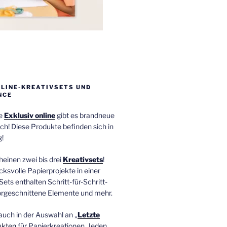
NLINE-KREATIVSETS UND
NCE
ie
Exklusiv online
gibt es brandneue
ch! Diese Produkte befinden sich in
!
einen zwei bis drei
Kreativsets
!
ucksvolle Papierprojekte in einer
Sets enthalten Schritt-für-Schritt-
orgeschnittene Elemente und mehr.
auch in der Auswahl an „
Letzte
ukten
für Papierkreationen. Jeden