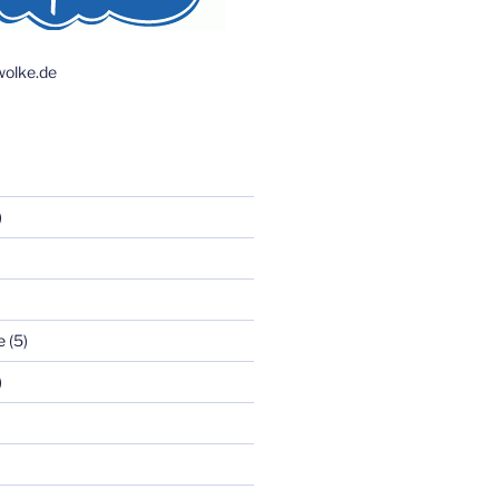
olke.de
)
e
(5)
)