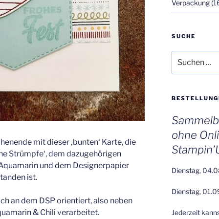
Verpackung
(1
SUCHE
Suchen
nach:
BESTELLUNG
Sammelbe
ohne Onl
enende mit dieser ‚bunten‘ Karte, die
Stampin’
che Strümpfe‘, dem dazugehörigen
 Aquamarin und dem Designerpapier
Dienstag, 04.0
anden ist.
Dienstag, 01.0
ch an dem DSP orientiert, also neben
amarin & Chili verarbeitet.
Jederzeit kann