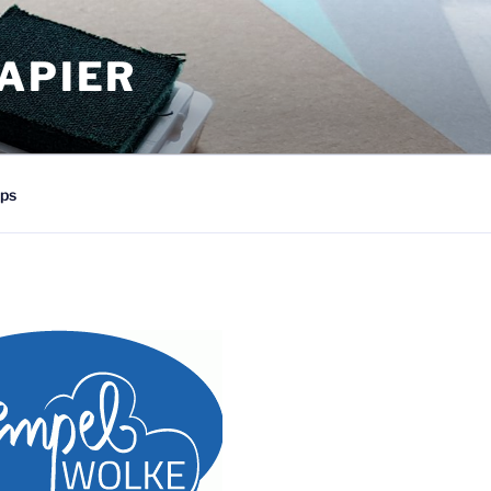
APIER
ps