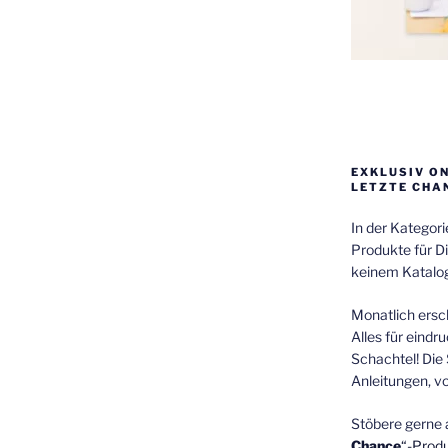
EXKLUSIV O
LETZTE CHA
In der Kategor
Produkte für Di
keinem Katalog
Monatlich ersch
Alles für eindr
Schachtel! Die 
Anleitungen, v
Stöbere gerne 
Chance
“-Prod