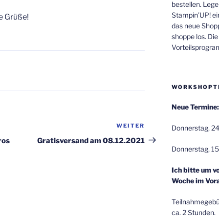
bestellen. Lege
Stampin’UP! ei
e Grüße!
das neue Shop
shoppe los. Di
Vorteilsprogr
WORKSHOPT
Neue Termine:
WEITER
Nächster
Donnerstag, 24
Beitrag
ros
Gratisversand am 08.12.2021
Donnerstag, 15
Ich bitte um v
Woche im Vora
Teilnahmegebüh
ca. 2 Stunden.