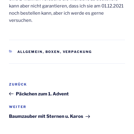
kann aber nicht garantieren, dass ich sie am 01.12.2021
noch bestellen kann, aber ich werde es gerne
versuchen.
KATEGORIEN
ALLGEMEIN
,
BOXEN
,
VERPACKUNG
Beitragsnavigation
Vorheriger
ZURÜCK
Beitrag
Päckchen zum 1. Advent
Nächster
WEITER
Beitrag
Baumzauber mit Sternen u. Karos