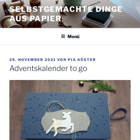
Zum
SELBSTGEMACHTE DINGE
Inhalt
AUS PAPIER
springen
Menü
VERÖFFENTLICHT
29. NOVEMBER 2021
VON
PIA KÜSTER
AM
Adventskalender to go