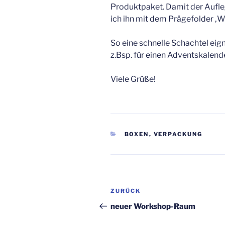
Produktpaket. Damit der Auflege
ich ihn mit dem Prägefolder ‚W
So eine schnelle Schachtel eign
z.Bsp. für einen Adventskalend
Viele Grüße!
KATEGORIEN
BOXEN
,
VERPACKUNG
Beitragsnavigation
Vorheriger
ZURÜCK
Beitrag
neuer Workshop-Raum