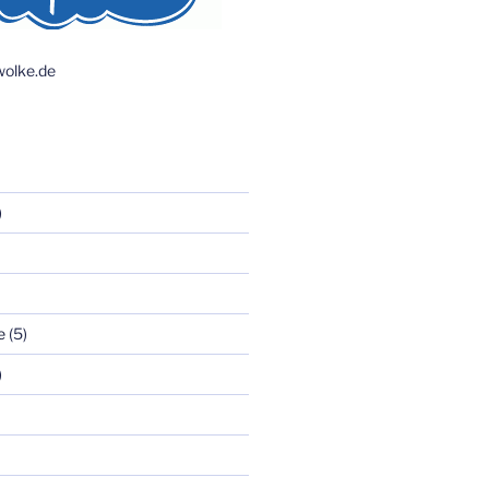
olke.de
)
e
(5)
)