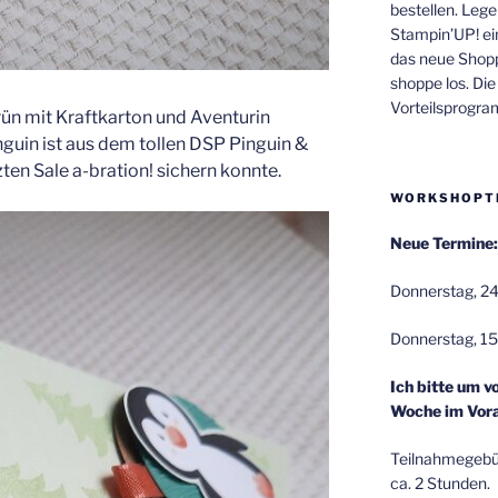
bestellen. Lege
Stampin’UP! ei
das neue Shop
shoppe los. Di
Vorteilsprogr
rün mit Kraftkarton und Aventurin
guin ist aus dem tollen DSP Pinguin &
zten Sale a-bration! sichern konnte.
WORKSHOPT
Neue Termine:
Donnerstag, 24
Donnerstag, 15
Ich bitte um v
Woche im Vora
Teilnahmegebüh
ca. 2 Stunden.