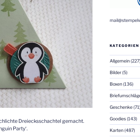
mail@stempelw
KATEGORIEN
Allgemein
(227
Bilder
(5)
Boxen
(136)
Briefumschläg
Geschenke
(71
Goodies
(143)
schlichte Dreiecksschachtel gemacht.
guin Party‘.
Karten
(487)