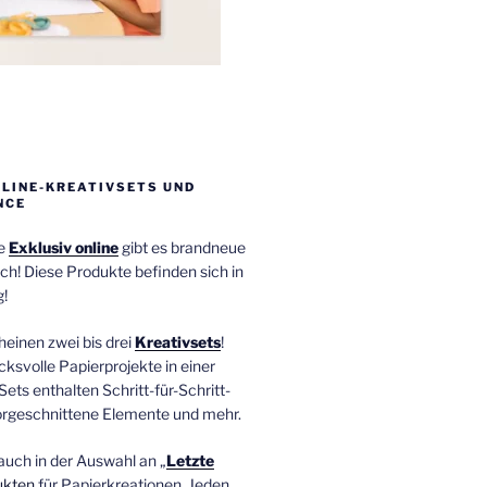
NLINE-KREATIVSETS UND
NCE
ie
Exklusiv online
gibt es brandneue
ch! Diese Produkte befinden sich in
!
einen zwei bis drei
Kreativsets
!
ucksvolle Papierprojekte in einer
Sets enthalten Schritt-für-Schritt-
orgeschnittene Elemente und mehr.
auch in der Auswahl an „
Letzte
ukten
für Papierkreationen. Jeden