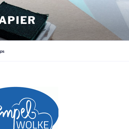
APIER
ps