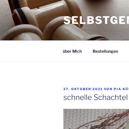
Zum
Inhalt
SELBSTGE
springen
über Mich
Bestellungen
VERÖFFENTLICHT
27. OKTOBER 2021
VON
PIA K
AM
schnelle Schachtel