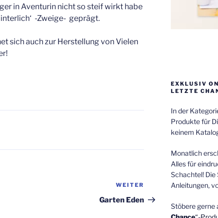
r in Aventurin nicht so steif wirkt habe
interlich‘ -Zweige- geprägt.
et sich auch zur Herstellung von Vielen
er!
EXKLUSIV O
LETZTE CHA
In der Kategor
Produkte für Di
keinem Katalog
Monatlich ersch
Alles für eindr
Schachtel! Die 
Anleitungen, v
WEITER
Nächster
Beitrag
Garten Eden
Stöbere gerne 
Chance
“-Prod