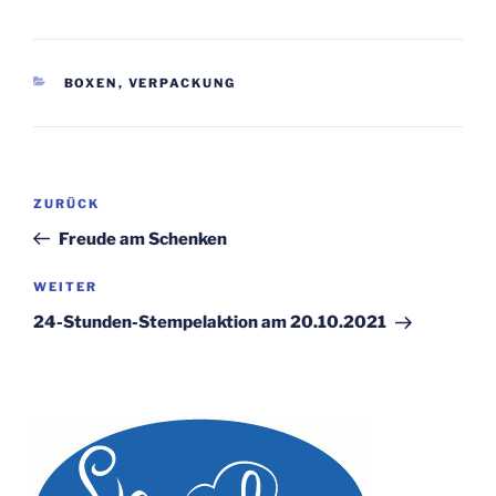
KATEGORIEN
BOXEN
,
VERPACKUNG
Beitragsnavigation
Vorheriger
ZURÜCK
Beitrag
Freude am Schenken
Nächster
WEITER
Beitrag
24-Stunden-Stempelaktion am 20.10.2021