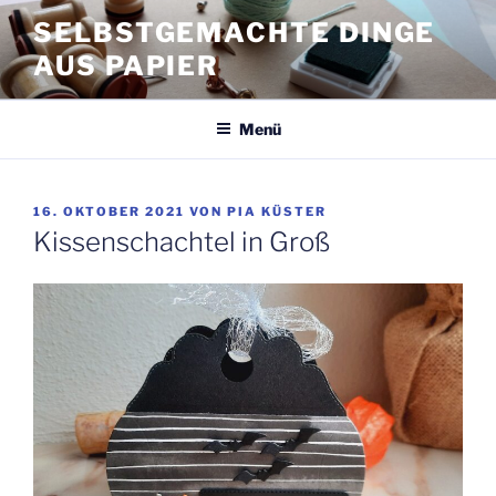
Zum
SELBSTGEMACHTE DINGE
Inhalt
AUS PAPIER
springen
Menü
VERÖFFENTLICHT
16. OKTOBER 2021
VON
PIA KÜSTER
AM
Kissenschachtel in Groß