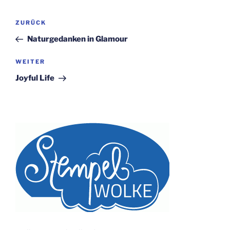
Beitragsnavigation
Vorheriger
ZURÜCK
Beitrag
Naturgedanken in Glamour
Nächster
WEITER
Beitrag
Joyful Life