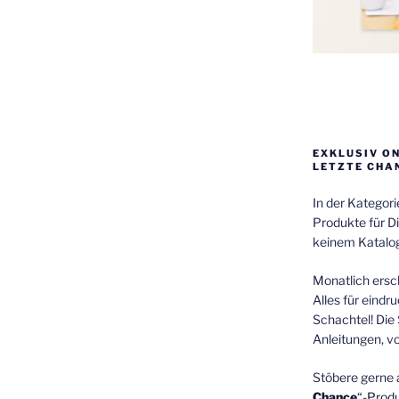
EXKLUSIV O
LETZTE CHA
In der Kategor
Produkte für Di
keinem Katalog
Monatlich ersch
Alles für eindr
Schachtel! Die 
Anleitungen, v
Stöbere gerne 
Chance
“-Prod