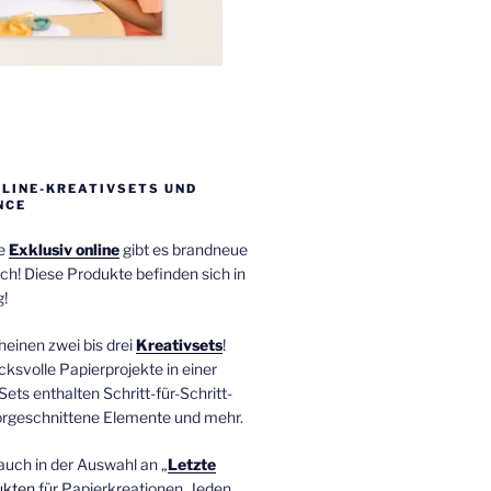
NLINE-KREATIVSETS UND
NCE
ie
Exklusiv online
gibt es brandneue
ch! Diese Produkte befinden sich in
!
einen zwei bis drei
Kreativsets
!
ucksvolle Papierprojekte in einer
Sets enthalten Schritt-für-Schritt-
orgeschnittene Elemente und mehr.
auch in der Auswahl an „
Letzte
ukten
für Papierkreationen. Jeden