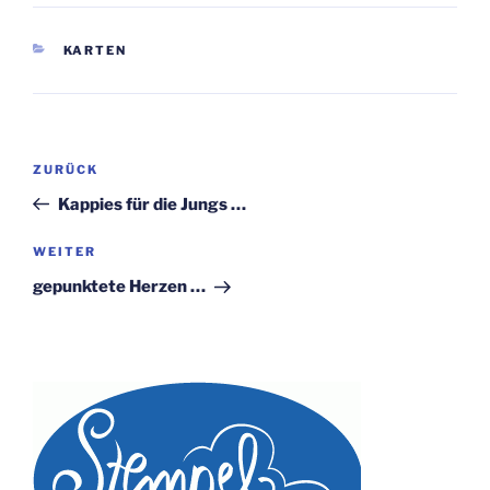
KATEGORIEN
KARTEN
Beitragsnavigation
Vorheriger
ZURÜCK
Beitrag
Kappies für die Jungs …
Nächster
WEITER
Beitrag
gepunktete Herzen …