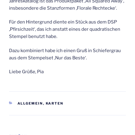
Jahreskatalog ist das Produktpaket ‚All Squared Away‘,
insbesondere die Stanzformen ‚Florale Rechtecke‘.
Für den Hintergrund diente ein Stück aus dem DSP
‚Pfirsichzeit‘, das ich anstatt eines der quadratischen
Stempel benutzt habe.
Dazu kombiniert habe ich einen Gruß in Schiefergrau
aus dem Stempelset ‚Nur das Beste‘.
Liebe Grüße, Pia
KATEGORIEN
ALLGEMEIN
,
KARTEN
Beitragsnavigation