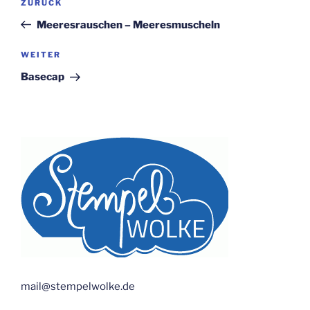
Vorheriger
ZURÜCK
Beitrag
Meeresrauschen – Meeresmuscheln
Nächster
WEITER
Beitrag
Basecap
mail@stempelwolke.de