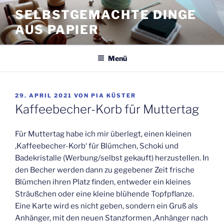
Zum
SELBSTGEMACHTE DINGE
Inhalt
AUS PAPIER
springen
Menü
VERÖFFENTLICHT
29. APRIL 2021
VON
PIA KÜSTER
AM
Kaffeebecher-Korb für Muttertag
Für Muttertag habe ich mir überlegt, einen kleinen
‚Kaffeebecher-Korb‘ für Blümchen, Schoki und
Badekristalle (Werbung/selbst gekauft) herzustellen. In
den Becher werden dann zu gegebener Zeit frische
Blümchen ihren Platz finden, entweder ein kleines
Sträußchen oder eine kleine blühende Topfpflanze.
Eine Karte wird es nicht geben, sondern ein Gruß als
Anhänger, mit den neuen Stanzformen ‚Anhänger nach