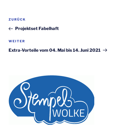
Beitragsnavigation
Vorheriger
ZURÜCK
Beitrag
Projektset Fabelhaft
Nächster
WEITER
Beitrag
Extra-Vorteile vom 04. Mai bis 14. Juni 2021