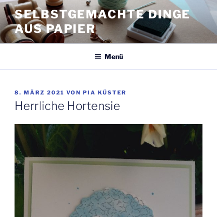
Zum
SELBSTGEMACHTE DINGE
Inhalt
AUS PAPIER
springen
Menü
VERÖFFENTLICHT
8. MÄRZ 2021
VON
PIA KÜSTER
AM
Herrliche Hortensie