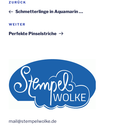
Vorheriger
ZURÜCK
Beitrag
Schmetterlinge in Aquamarin …
Nächster
WEITER
Beitrag
Perfekte Pinselstriche
mail@stempelwolke.de