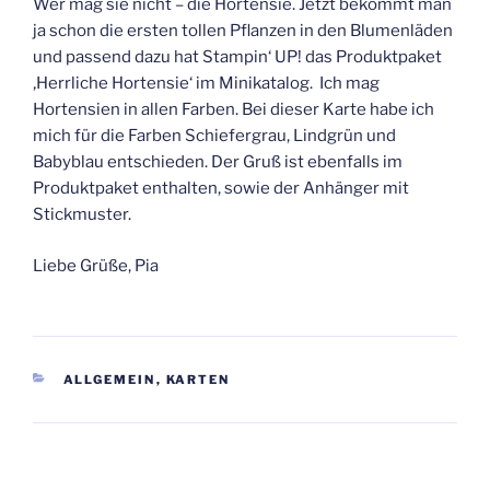
Wer mag sie nicht – die Hortensie. Jetzt bekommt man
ja schon die ersten tollen Pflanzen in den Blumenläden
und passend dazu hat Stampin‘ UP! das Produktpaket
‚Herrliche Hortensie‘ im Minikatalog. Ich mag
Hortensien in allen Farben. Bei dieser Karte habe ich
mich für die Farben Schiefergrau, Lindgrün und
Babyblau entschieden. Der Gruß ist ebenfalls im
Produktpaket enthalten, sowie der Anhänger mit
Stickmuster.
Liebe Grüße, Pia
KATEGORIEN
ALLGEMEIN
,
KARTEN
Beitragsnavigation