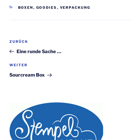
KATEGORIEN
BOXEN
,
GOODIES
,
VERPACKUNG
Beitragsnavigation
Vorheriger
ZURÜCK
Beitrag
Eine runde Sache …
Nächster
WEITER
Beitrag
Sourcream Box