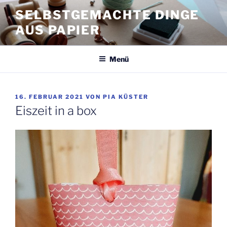
Zum
SELBSTGEMACHTE DINGE
Inhalt
AUS PAPIER
springen
Menü
VERÖFFENTLICHT
16. FEBRUAR 2021
VON
PIA KÜSTER
AM
Eiszeit in a box