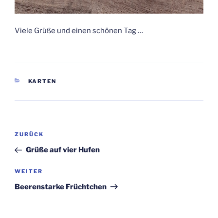
Viele Grüße und einen schönen Tag …
KATEGORIEN
KARTEN
Beitragsnavigation
Vorheriger
ZURÜCK
Beitrag
Grüße auf vier Hufen
Nächster
WEITER
Beitrag
Beerenstarke Früchtchen