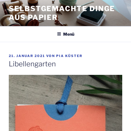
Zum
SELBSTGEMACHTE DINGE
Inhalt
AUS PAPIER
springen
Menü
VERÖFFENTLICHT
21. JANUAR 2021
VON
PIA KÜSTER
AM
Libellengarten