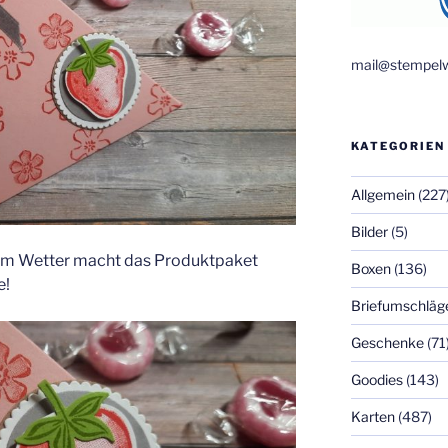
mail@stempelw
KATEGORIEN
Allgemein
(227
Bilder
(5)
em Wetter macht das Produktpaket
Boxen
(136)
e!
Briefumschläg
Geschenke
(71
Goodies
(143)
Karten
(487)