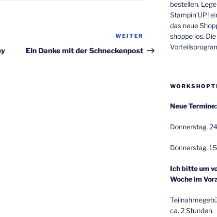
bestellen. Lege
Stampin’UP! ei
das neue Shop
shoppe los. Di
WEITER
Nächster
Vorteilsprogr
Beitrag
ny
Ein Danke mit der Schneckenpost
WORKSHOPT
Neue Termine:
Donnerstag, 24
Donnerstag, 15
Ich bitte um v
Woche im Vora
Teilnahmegebüh
ca. 2 Stunden.