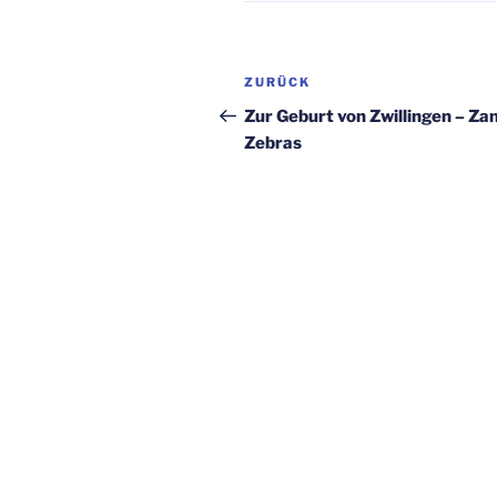
Beitragsnavigation
Vorheriger
ZURÜCK
Beitrag
Zur Geburt von Zwillingen – Za
Zebras