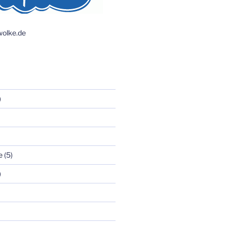
olke.de
)
e
(5)
)