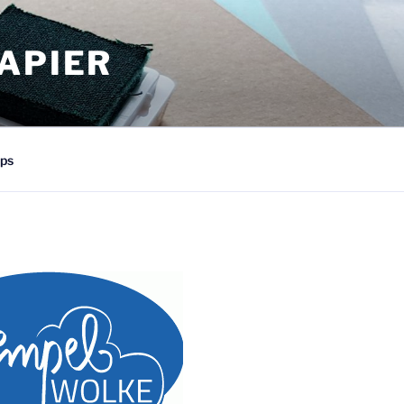
APIER
ps