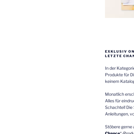
EXKLUSIV O
LETZTE CHA
In der Kategor
Produkte für Di
keinem Katalog
Monatlich ersch
Alles für eindr
Schachtel! Die 
Anleitungen, v
Stöbere gerne 
Chance
“-Prod