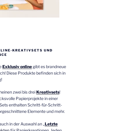
NLINE-KREATIVSETS UND
NCE
ie
Exklusiv online
gibt es brandneue
ch! Diese Produkte befinden sich in
!
einen zwei bis drei
Kreativsets
!
ucksvolle Papierprojekte in einer
Sets enthalten Schritt-für-Schritt-
orgeschnittene Elemente und mehr.
auch in der Auswahl an „
Letzte
ukten
für Papierkreationen. Jeden