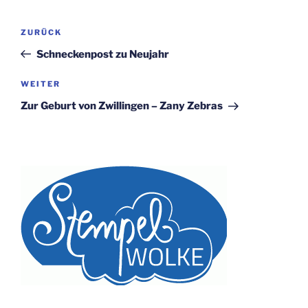
Beitragsnavigation
Vorheriger
ZURÜCK
Beitrag
Schneckenpost zu Neujahr
Nächster
WEITER
Beitrag
Zur Geburt von Zwillingen – Zany Zebras