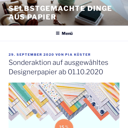
Zum
SELBSTGEMACHTE DINGE
Inhalt
AUS PAPIER
springen
Menü
VERÖFFENTLICHT
29. SEPTEMBER 2020
VON
PIA KÜSTER
AM
Sonderaktion auf ausgewähltes
Designerpapier ab 01.10.2020