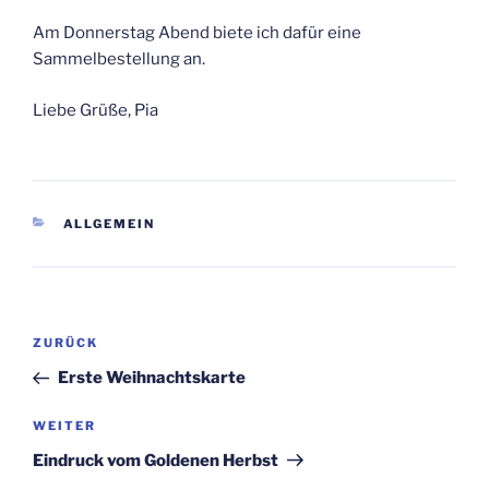
Am Donnerstag Abend biete ich dafür eine
Sammelbestellung an.
Liebe Grüße, Pia
KATEGORIEN
ALLGEMEIN
Beitragsnavigation
Vorheriger
ZURÜCK
Beitrag
Erste Weihnachtskarte
Nächster
WEITER
Beitrag
Eindruck vom Goldenen Herbst