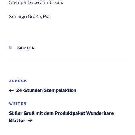
Stempelfarbe Zimtbraun.
Sonnige Grüße, Pia
KATEGORIEN
KARTEN
Beitragsnavigation
Vorheriger
ZURÜCK
Beitrag
24-Stunden Stempelaktion
Nächster
WEITER
Beitrag
Süßer Gruß mit dem Produktpaket Wunderbare
Blätter