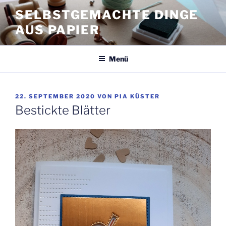
Zum
SELBSTGEMACHTE DINGE
Inhalt
AUS PAPIER
springen
Menü
VERÖFFENTLICHT
22. SEPTEMBER 2020
VON
PIA KÜSTER
AM
Bestickte Blätter