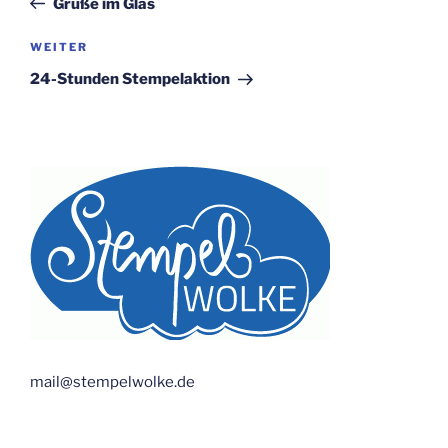
Grüße im Glas
Nächster
WEITER
Beitrag
24-Stunden Stempelaktion
mail@stempelwolke.de