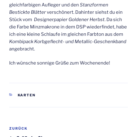
gleichfarbigen Aufleger und den
Stanzformen
Bestickte Blätter
verschönert. Dahinter siehst du ein
Stück vom
Designerpapier Goldener Herbst
. Da sich
die Farbe Minzmakrone in dem DSP wiederfindet, habe
ich eine kleine Schlaufe im gleichen Farbton aus dem
Kombipack Korbgeflecht- und Metallic-Geschenkband
angebracht.
Ich wünsche sonnige Grüße zum Wochenende!
KATEGORIEN
KARTEN
Beitragsnavigation
Vorheriger
ZURÜCK
Beitrag