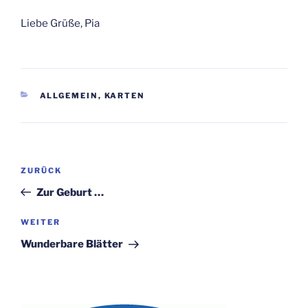
Liebe Grüße, Pia
KATEGORIEN
ALLGEMEIN
,
KARTEN
Beitragsnavigation
Vorheriger
ZURÜCK
Beitrag
Zur Geburt …
Nächster
WEITER
Beitrag
Wunderbare Blätter