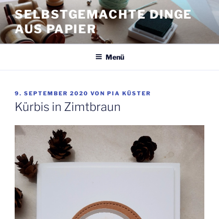
Zum
SELBSTGEMACHTE DINGE
Inhalt
AUS PAPIER
springen
Menü
VERÖFFENTLICHT
9. SEPTEMBER 2020
VON
PIA KÜSTER
AM
Kürbis in Zimtbraun