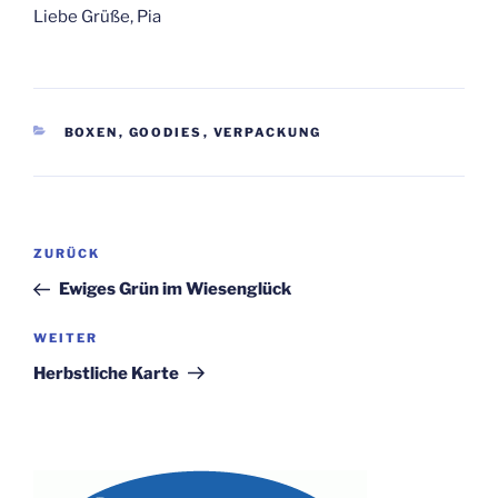
Liebe Grüße, Pia
KATEGORIEN
BOXEN
,
GOODIES
,
VERPACKUNG
Beitragsnavigation
Vorheriger
ZURÜCK
Beitrag
Ewiges Grün im Wiesenglück
Nächster
WEITER
Beitrag
Herbstliche Karte