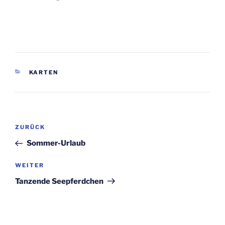
KATEGORIEN
KARTEN
Beitragsnavigation
Vorheriger
ZURÜCK
Beitrag
Sommer-Urlaub
Nächster
WEITER
Beitrag
Tanzende Seepferdchen