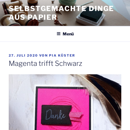
Zum
SELBSTGEMACHTE DINGE
Inhalt
AUS PAPIER
springen
Menü
VERÖFFENTLICHT
27. JULI 2020
VON
PIA KÜSTER
AM
Magenta trifft Schwarz