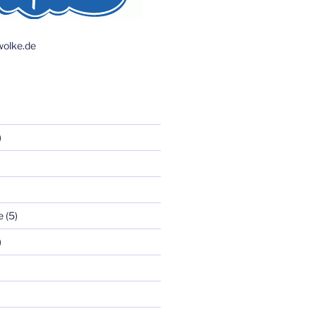
olke.de
)
e
(5)
)