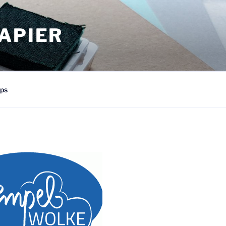
APIER
ps