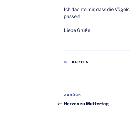
Ich dachte mir, dass die Vögelc
passen!
Liebe Grüße
KATEGORIEN
KARTEN
Beitragsnavigation
Vorheriger
ZURÜCK
Beitrag
Herzen zu Muttertag