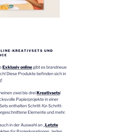
NLINE-KREATIVSETS UND
NCE
ie
Exklusiv online
gibt es brandneue
ch! Diese Produkte befinden sich in
!
einen zwei bis drei
Kreativsets
!
ucksvolle Papierprojekte in einer
Sets enthalten Schritt-für-Schritt-
orgeschnittene Elemente und mehr.
auch in der Auswahl an „
Letzte
ukten
für Papierkreationen. Jeden