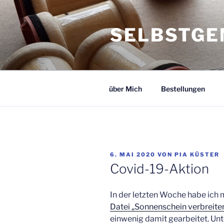
Zum
Inhalt
SELBSTGE
springen
über Mich
Bestellungen
VERÖFFENTLICHT
6. MAI 2020
VON
PIA KÜSTER
AM
Covid-19-Aktion
In der letzten Woche habe ich m
Datei „Sonnenschein verbreite
einwenig damit gearbeitet. Unt