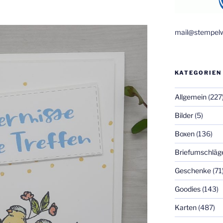
mail@stempelw
KATEGORIEN
Allgemein
(227
Bilder
(5)
Boxen
(136)
Briefumschläg
Geschenke
(71
Goodies
(143)
Karten
(487)