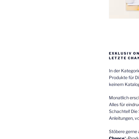
EXKLUSIV O
LETZTE CHA
In der Kategor
Produkte für Di
keinem Katalog
Monatlich ersch
Alles für eindr
Schachtel! Die 
Anleitungen, v
Stöbere gerne 
Chance
“-Prod