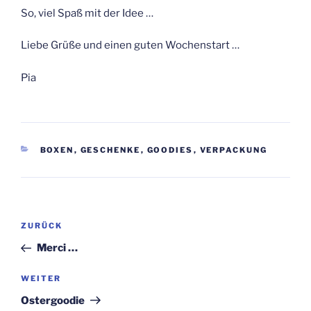
So, viel Spaß mit der Idee …
Liebe Grüße und einen guten Wochenstart …
Pia
KATEGORIEN
BOXEN
,
GESCHENKE
,
GOODIES
,
VERPACKUNG
Beitragsnavigation
Vorheriger
ZURÜCK
Beitrag
Merci …
Nächster
WEITER
Beitrag
Ostergoodie