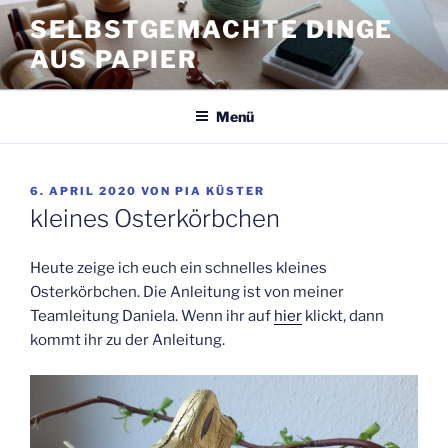
Zum
SELBSTGEMACHTE DINGE
Inhalt
AUS PAPIER
springen
Menü
VERÖFFENTLICHT
6. APRIL 2020
VON
PIA KÜSTER
AM
kleines Osterkörbchen
Heute zeige ich euch ein schnelles kleines
Osterkörbchen. Die Anleitung ist von meiner
Teamleitung Daniela. Wenn ihr auf
hier
klickt, dann
kommt ihr zu der Anleitung.