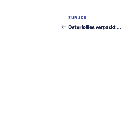
Beitragsnavigation
Vorheriger
ZURÜCK
Beitrag
Osterlollies verpackt …