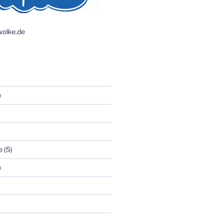
olke.de
)
e
(5)
)