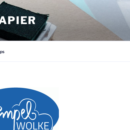
APIER
ps