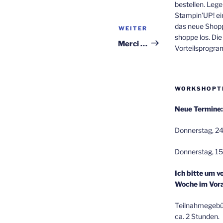
bestellen. Lege
Stampin’UP! ei
das neue Shop
WEITER
Nächster
shoppe los. Di
Beitrag
Merci …
Vorteilsprogr
WORKSHOPT
Neue Termine:
Donnerstag, 24
Donnerstag, 15
Ich bitte um v
Woche im Vora
Teilnahmegebüh
ca. 2 Stunden.