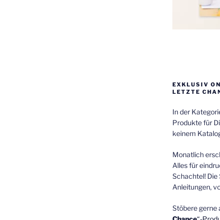
EXKLUSIV O
LETZTE CHA
In der Kategor
Produkte für Di
keinem Katalog
Monatlich ersch
Alles für eindr
Schachtel! Die 
Anleitungen, v
Stöbere gerne 
Chance
“-Prod