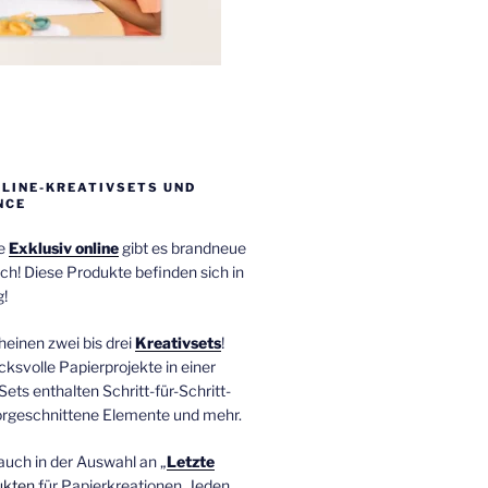
NLINE-KREATIVSETS UND
NCE
ie
Exklusiv online
gibt es brandneue
ch! Diese Produkte befinden sich in
!
einen zwei bis drei
Kreativsets
!
ucksvolle Papierprojekte in einer
Sets enthalten Schritt-für-Schritt-
orgeschnittene Elemente und mehr.
auch in der Auswahl an „
Letzte
ukten
für Papierkreationen. Jeden