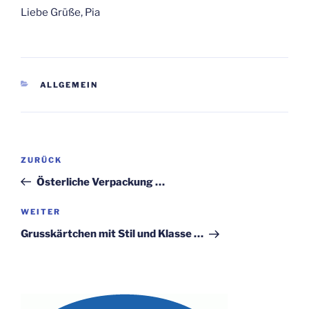
Liebe Grüße, Pia
KATEGORIEN
ALLGEMEIN
Beitragsnavigation
Vorheriger
ZURÜCK
Beitrag
Österliche Verpackung …
Nächster
WEITER
Beitrag
Grusskärtchen mit Stil und Klasse …