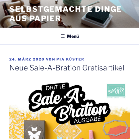
Zum
SELBSTGEMACHTE DINGE
Inhalt
AUS PAPIER
springen
Menü
VERÖFFENTLICHT
24. MÄRZ 2020
VON
PIA KÜSTER
AM
Neue Sale-A-Bration Gratisartikel