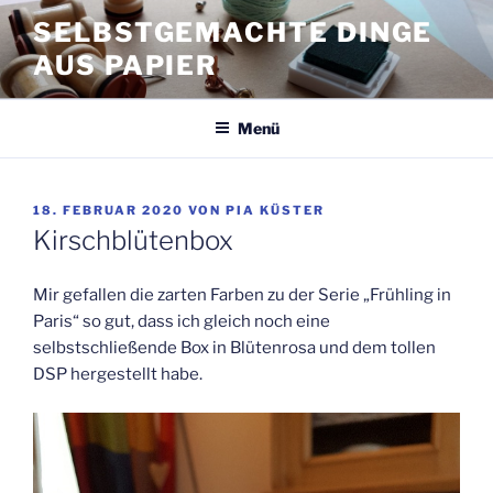
Zum
SELBSTGEMACHTE DINGE
Inhalt
AUS PAPIER
springen
Menü
VERÖFFENTLICHT
18. FEBRUAR 2020
VON
PIA KÜSTER
AM
Kirschblütenbox
Mir gefallen die zarten Farben zu der Serie „Frühling in
Paris“ so gut, dass ich gleich noch eine
selbstschließende Box in Blütenrosa und dem tollen
DSP hergestellt habe.