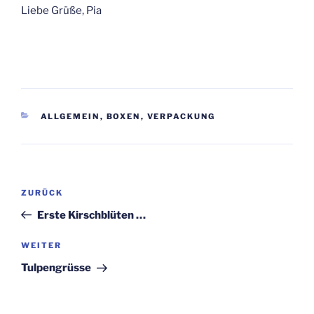
Liebe Grüße, Pia
KATEGORIEN
ALLGEMEIN
,
BOXEN
,
VERPACKUNG
Beitragsnavigation
Vorheriger
ZURÜCK
Beitrag
Erste Kirschblüten …
Nächster
WEITER
Beitrag
Tulpengrüsse