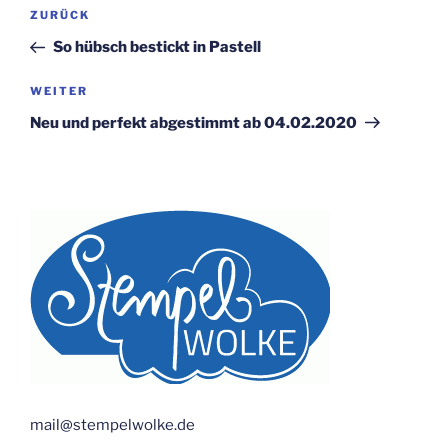
Beitragsnavigation
Vorheriger
ZURÜCK
Beitrag
So hübsch bestickt in Pastell
Nächster
WEITER
Beitrag
Neu und perfekt abgestimmt ab 04.02.2020
mail@stempelwolke.de