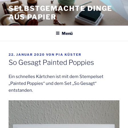
Zum
SELBSTGEMACHTE DINGE
Inhalt
AUS PAPIER
springen
Menü
VERÖFFENTLICHT
22. JANUAR 2020
VON
PIA KÜSTER
AM
So Gesagt Painted Poppies
Ein schnelles Kärtchen ist mit dem Stempelset
„Painted Poppies“ und dem Set „So Gesagt“
entstanden.