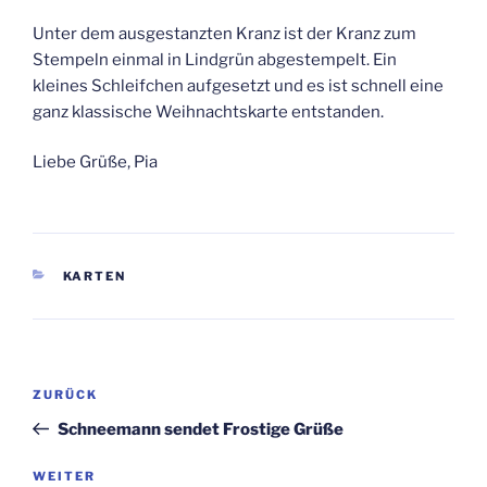
Unter dem ausgestanzten Kranz ist der Kranz zum
Stempeln einmal in Lindgrün abgestempelt. Ein
kleines Schleifchen aufgesetzt und es ist schnell eine
ganz klassische Weihnachtskarte entstanden.
Liebe Grüße, Pia
KATEGORIEN
KARTEN
Beitragsnavigation
Vorheriger
ZURÜCK
Beitrag
Schneemann sendet Frostige Grüße
Nächster
WEITER