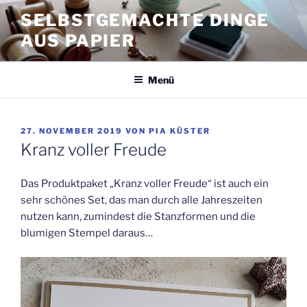
Zum
SELBSTGEMACHTE DINGE
Inhalt
AUS PAPIER
springen
Menü
VERÖFFENTLICHT
27. NOVEMBER 2019
VON
PIA KÜSTER
AM
Kranz voller Freude
Das Produktpaket „Kranz voller Freude“ ist auch ein
sehr schönes Set, das man durch alle Jahreszeiten
nutzen kann, zumindest die Stanzformen und die
blumigen Stempel daraus…