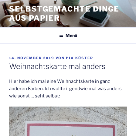
Zum
SELBSTGEMACHTE DINGE
Inhalt
AUS PAPIER
springen
Menü
VERÖFFENTLICHT
14. NOVEMBER 2019
VON
PIA KÜSTER
AM
Weihnachtskarte mal anders
Hier habe ich mal eine Weihnachtskarte in ganz
anderen Farben. Ich wollte irgendwie mal was anders
wie sonst … seht selbst: