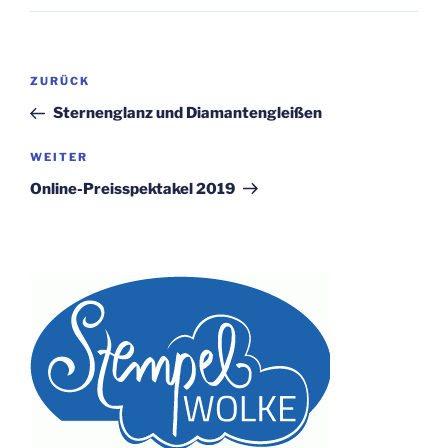
Beitragsnavigation
Vorheriger
ZURÜCK
Beitrag
Sternenglanz und Diamantengleißen
Nächster
WEITER
Beitrag
Online-Preisspektakel 2019