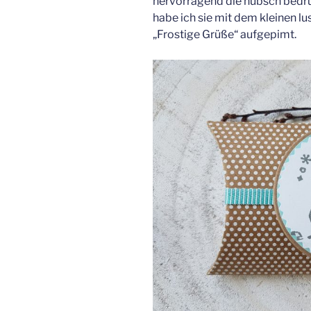
hervorragend die hübsch bedru
habe ich sie mit dem kleinen 
„Frostige Grüße“ aufgepimt.