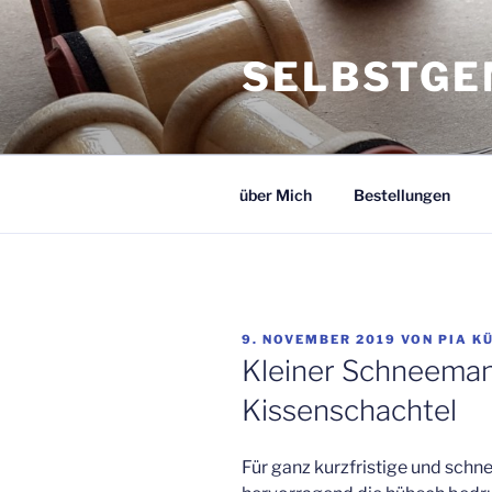
Zum
Inhalt
SELBSTGE
springen
über Mich
Bestellungen
VERÖFFENTLICHT
9. NOVEMBER 2019
VON
PIA K
AM
Kleiner Schneeman
Kissenschachtel
Für ganz kurzfristige und schn