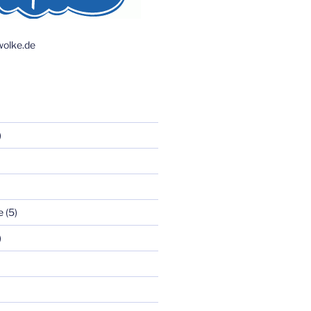
olke.de
)
e
(5)
)