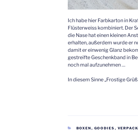
Ich habe hier Farbkarton in Kr
Flüsterweiss kombiniert. Der S
die Nase hat einen kleinen Ans
erhalten, außerdem wurde er n
damit er einwenig Glanz beko
gestreifte Geschenkband in Be
noch mal aufzunehmen …
In diesem Sinne „Frostige Gr
KATEGORIEN
BOXEN
,
GOODIES
,
VERPAC