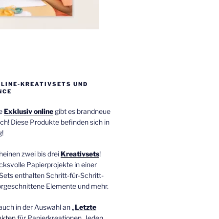
NLINE-KREATIVSETS UND
NCE
ie
Exklusiv online
gibt es brandneue
ch! Diese Produkte befinden sich in
!
einen zwei bis drei
Kreativsets
!
ucksvolle Papierprojekte in einer
Sets enthalten Schritt-für-Schritt-
orgeschnittene Elemente und mehr.
auch in der Auswahl an „
Letzte
ukten
für Papierkreationen. Jeden