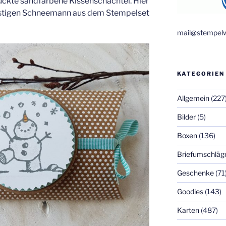
ckte sandfarbene Kissenschachtel. Hier
lustigen Schneemann aus dem Stempelset
mail@stempelw
KATEGORIEN
Allgemein
(227
Bilder
(5)
Boxen
(136)
Briefumschläg
Geschenke
(71
Goodies
(143)
Karten
(487)