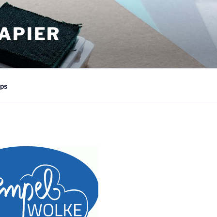
APIER
ps