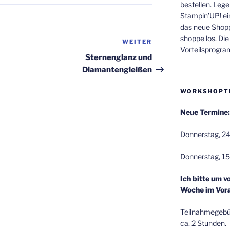
bestellen. Lege
Stampin’UP! ei
das neue Shop
shoppe los. Di
WEITER
Nächster
Vorteilsprogr
Beitrag
Sternenglanz und
Diamantengleißen
WORKSHOPT
Neue Termine:
Donnerstag, 24
Donnerstag, 15
Ich bitte um v
Woche im Vora
Teilnahmegebüh
ca. 2 Stunden.