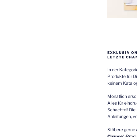
EXKLUSIV O
LETZTE CHA
In der Kategor
Produkte für Di
keinem Katalog
Monatlich ersch
Alles für eindr
Schachtel! Die 
Anleitungen, v
Stöbere gerne 
Chance
“-Prod