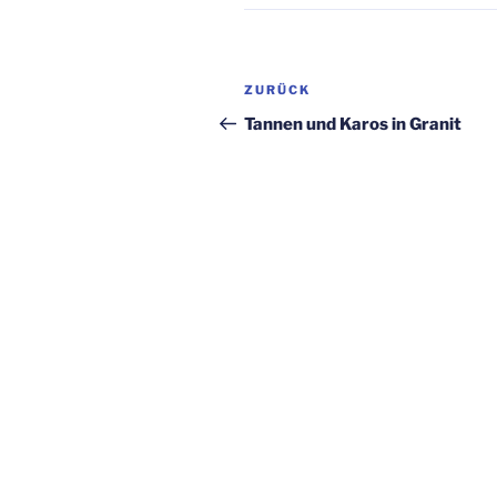
Beitragsnavigation
Vorheriger
ZURÜCK
Beitrag
Tannen und Karos in Granit