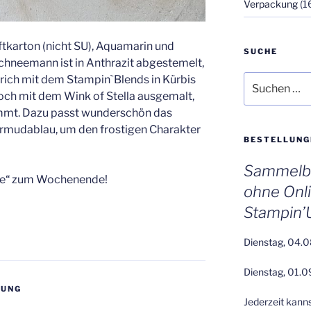
Verpackung
(1
aftkarton (nicht SU), Aquamarin und
SUCHE
chneemann ist in Anthrazit abgestemelt,
Suchen
trich mit dem Stampin`Blends in Kürbis
nach:
och mit dem Wink of Stella ausgemalt,
mmt. Dazu passt wunderschön das
rmudablau, um den frostigen Charakter
BESTELLUNG
Sammelbe
üße“ zum Wochenende!
ohne Onl
Stampin’
Dienstag, 04.0
Dienstag, 01.0
KUNG
Jederzeit kann