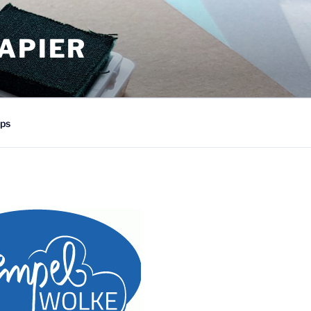
APIER
ps