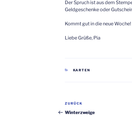
Der Spruch ist aus dem Stempe
Geldgeschenke oder Gutschein
Kommt gut in die neue Woche!
Liebe Grüße, Pia
KATEGORIEN
KARTEN
Beitragsnavigation
Vorheriger
ZURÜCK
Beitrag
Winterzweige