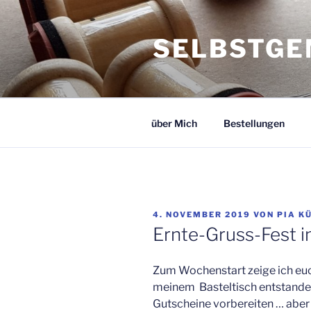
Zum
Inhalt
SELBSTGE
springen
über Mich
Bestellungen
VERÖFFENTLICHT
4. NOVEMBER 2019
VON
PIA K
AM
Ernte-Gruss-Fest 
Zum Wochenstart zeige ich euch
meinem Basteltisch entstanden i
Gutscheine vorbereiten … aber 