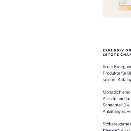
EXKLUSIV O
LETZTE CHA
In der Kategor
Produkte für Di
keinem Katalog
Monatlich ersch
Alles für eindr
Schachtel! Die 
Anleitungen, v
Stöbere gerne 
Chance
“-Prod