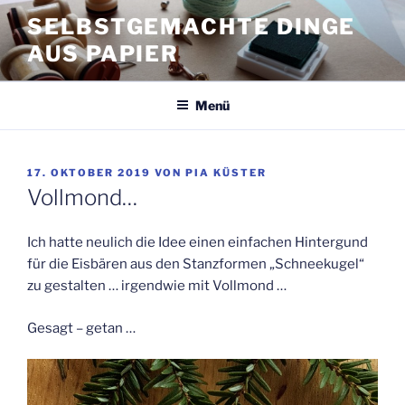
Zum
SELBSTGEMACHTE DINGE
Inhalt
AUS PAPIER
springen
Menü
VERÖFFENTLICHT
17. OKTOBER 2019
VON
PIA KÜSTER
AM
Vollmond…
Ich hatte neulich die Idee einen einfachen Hintergund
für die Eisbären aus den Stanzformen „Schneekugel“
zu gestalten … irgendwie mit Vollmond …
Gesagt – getan …