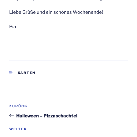
Liebe Grüße und ein schönes Wochenende!
Pia
KATEGORIEN
KARTEN
Beitragsnavigation
Vorheriger
ZURÜCK
Beitrag
Halloween – Pizzaschachtel
Nächster
WEITER