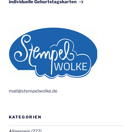
Beitrag
individuelle Geburtstagskarten
mail@stempelwolke.de
KATEGORIEN
Allgemein
(227)