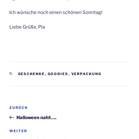
Ich wünsche noch einen schönen Sonntag!
Liebe Grüße, Pia
KATEGORIEN
GESCHENKE
,
GOODIES
,
VERPACKUNG
Beitragsnavigation
Vorheriger
ZURÜCK
Beitrag
Halloween naht….
Nächster
WEITER