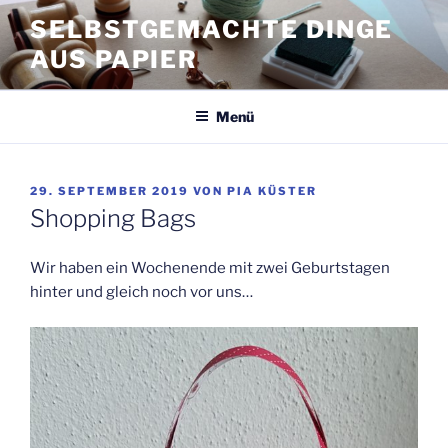
Zum
SELBSTGEMACHTE DINGE
Inhalt
AUS PAPIER
springen
Menü
VERÖFFENTLICHT
29. SEPTEMBER 2019
VON
PIA KÜSTER
AM
Shopping Bags
Wir haben ein Wochenende mit zwei Geburtstagen
hinter und gleich noch vor uns…