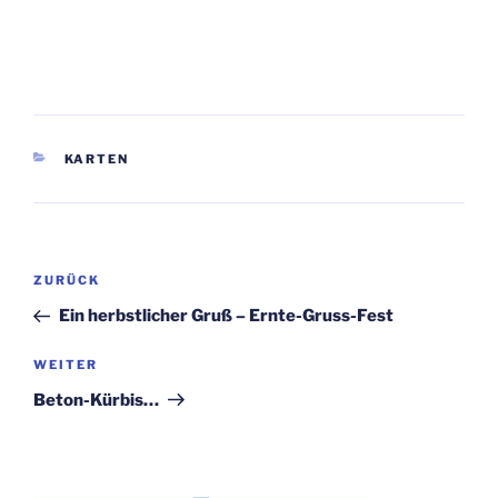
KATEGORIEN
KARTEN
Beitragsnavigation
Vorheriger
ZURÜCK
Beitrag
Ein herbstlicher Gruß – Ernte-Gruss-Fest
Nächster
WEITER
Beitrag
Beton-Kürbis…