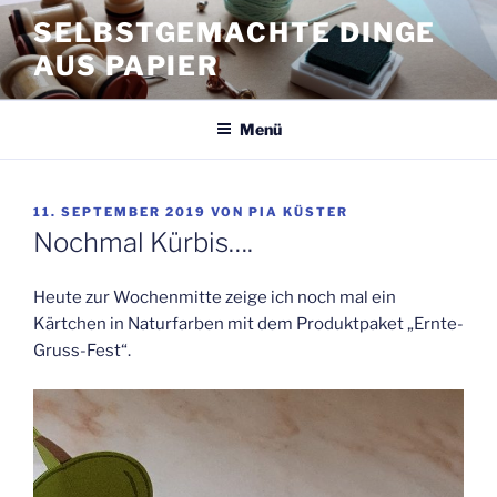
Zum
SELBSTGEMACHTE DINGE
Inhalt
AUS PAPIER
springen
Menü
VERÖFFENTLICHT
11. SEPTEMBER 2019
VON
PIA KÜSTER
AM
Nochmal Kürbis….
Heute zur Wochenmitte zeige ich noch mal ein
Kärtchen in Naturfarben mit dem Produktpaket „Ernte-
Gruss-Fest“.