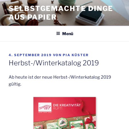
Zum
SELBSTGEMACHTE DINGE
Inhalt
AUS PAPIER
springen
Menü
VERÖFFENTLICHT
4. SEPTEMBER 2019
VON
PIA KÜSTER
AM
Herbst-/Winterkatalog 2019
Ab heute ist der neue Herbst-/Winterkatalog 2019
gültig.