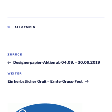
KATEGORIEN
ALLGEMEIN
Beitragsnavigation
Vorheriger
ZURÜCK
Beitrag
Designerpapier-Aktion ab 04.09. – 30.09.2019
Nächster
WEITER
Beitrag
Ein herbstlicher Gruß – Ernte-Gruss-Fest