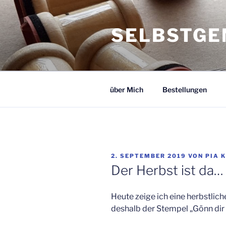
Zum
Inhalt
SELBSTGE
springen
über Mich
Bestellungen
VERÖFFENTLICHT
2. SEPTEMBER 2019
VON
PIA 
AM
Der Herbst ist da…
Heute zeige ich eine herbstliche
deshalb der Stempel „Gönn dir