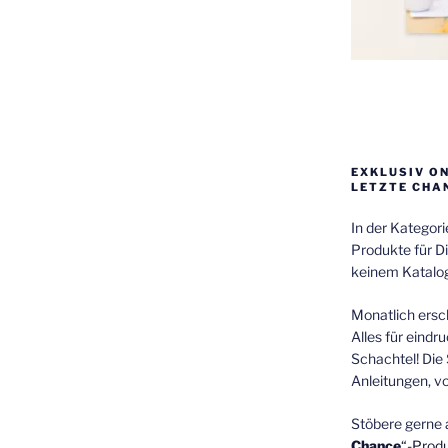
EXKLUSIV O
LETZTE CHA
In der Kategor
Produkte für Di
keinem Katalog
Monatlich ersch
Alles für eindr
Schachtel! Die 
Anleitungen, v
Stöbere gerne 
Chance
“-Prod