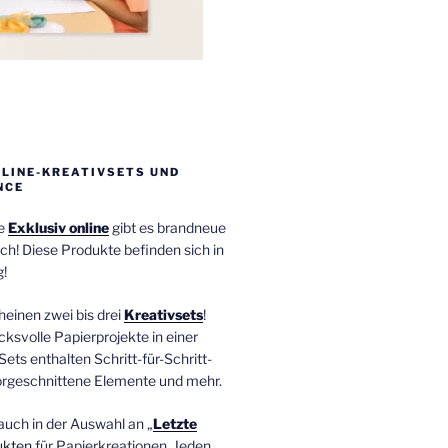
NLINE-KREATIVSETS UND
NCE
ie
Exklusiv online
gibt es brandneue
ch! Diese Produkte befinden sich in
!
einen zwei bis drei
Kreativsets
!
ucksvolle Papierprojekte in einer
Sets enthalten Schritt-für-Schritt-
orgeschnittene Elemente und mehr.
auch in der Auswahl an „
Letzte
ukten
für Papierkreationen. Jeden