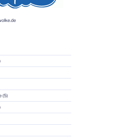
olke.de
)
e
(5)
)