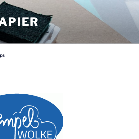
APIER
ps