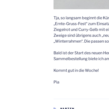
Tja, so langsam beginnt die Kü
„Ernte-Gruss-Fest“ zum Einsatz.
Ziegelrot und Curry-Gelb mit ei
Zweige sind übrigens auch „ne
„Winterrahmen“. Die passen s
Bald ist der Start des neuen H
Sammelbestellung biete ich a
Kommt gut in die Woche!
Pia
KATEGORIEN
KARTEN