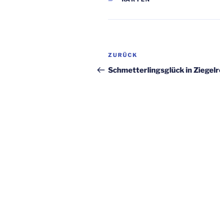
Beitragsnavigation
Vorheriger
ZURÜCK
Beitrag
Schmetterlingsglück in Ziegelr