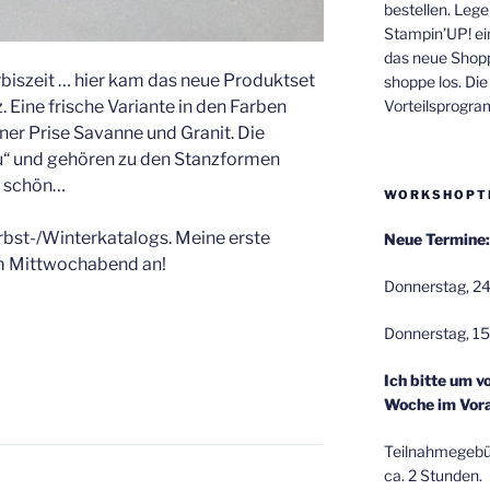
bestellen. Lege
Stampin’UP! ei
das neue Shop
rbiszeit … hier kam das neue Produktset
shoppe los. Di
Vorteilsprogr
 Eine frische Variante in den Farben
ner Prise Savanne und Granit. Die
u“ und gehören zu den Stanzformen
o schön…
WORKSHOPT
erbst-/Winterkatalogs. Meine erste
Neue Termine:
m Mittwochabend an!
Donnerstag, 24
Donnerstag, 15
Ich bitte um v
Woche im Vora
Teilnahmegebüh
ca. 2 Stunden.