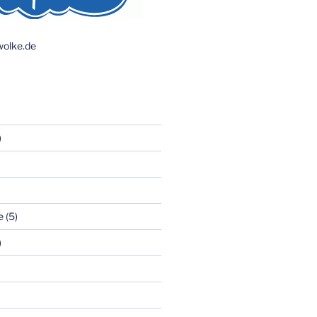
olke.de
)
e
(5)
)