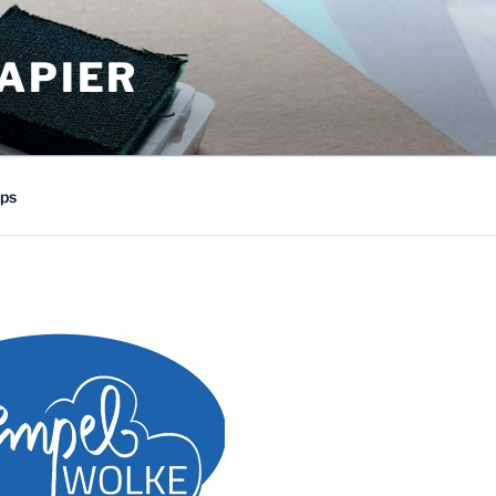
APIER
ps