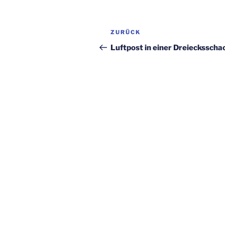
Beitragsnavigation
Vorheriger
ZURÜCK
Beitrag
Luftpost in einer Dreiecksscha