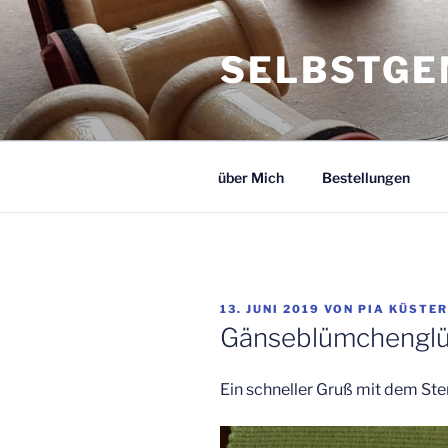
Zum
Inhalt
SELBSTGE
springen
über Mich
Bestellungen
VERÖFFENTLICHT
13. JUNI 2019
VON
PIA KÜSTER
AM
Gänseblümchengl
Ein schneller Gruß mit dem S