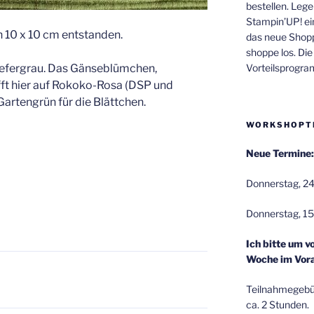
bestellen. Lege
Stampin’UP! ei
n 10 x 10 cm entstanden.
das neue Shop
shoppe los. Di
Vorteilsprogr
hiefergrau. Das Gänseblümchen,
ifft hier auf Rokoko-Rosa (DSP und
Gartengrün für die Blättchen.
WORKSHOPT
Neue Termine:
Donnerstag, 24
Donnerstag, 15
Ich bitte um v
Woche im Vora
Teilnahmegebüh
ca. 2 Stunden.