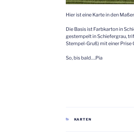
Hier ist eine Karte in den Maße
Die Basis ist Farbkarton in Sc
gestempelt in Schiefergrau, tr
Stempel-Gruß) mit einer Prise 
So, bis bald….Pia
KATEGORIEN
KARTEN