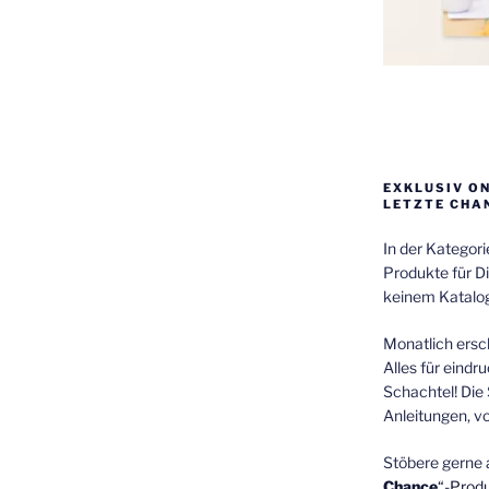
EXKLUSIV O
LETZTE CHA
In der Kategor
Produkte für Di
keinem Katalog
Monatlich ersch
Alles für eindr
Schachtel! Die 
Anleitungen, v
Stöbere gerne 
Chance
“-Prod