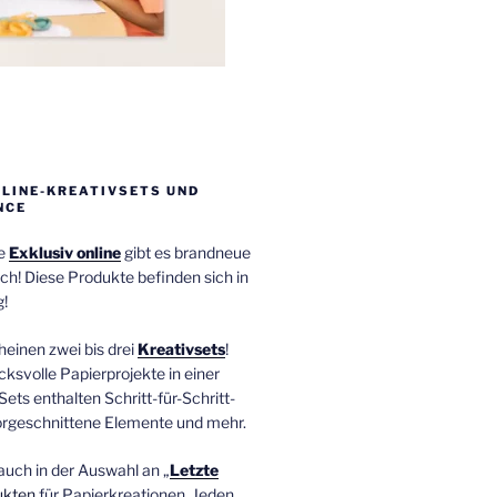
NLINE-KREATIVSETS UND
NCE
ie
Exklusiv online
gibt es brandneue
ch! Diese Produkte befinden sich in
!
einen zwei bis drei
Kreativsets
!
ucksvolle Papierprojekte in einer
Sets enthalten Schritt-für-Schritt-
orgeschnittene Elemente und mehr.
auch in der Auswahl an „
Letzte
ukten
für Papierkreationen. Jeden