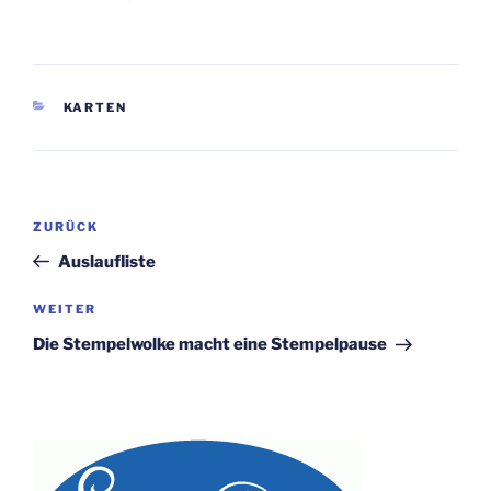
KATEGORIEN
KARTEN
Beitragsnavigation
Vorheriger
ZURÜCK
Beitrag
Auslaufliste
Nächster
WEITER
Beitrag
Die Stempelwolke macht eine Stempelpause