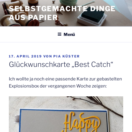
Zum
SELBSTGEMACHTE DINGE
Inhalt
AUS PAPIER
springen
Menü
VERÖFFENTLICHT
17. APRIL 2019
VON
PIA KÜSTER
AM
Glückwunschkarte „Best Catch“
Ich wollte ja noch eine passende Karte zur gebastelten
Explosionsbox der vergangenen Woche zeigen: