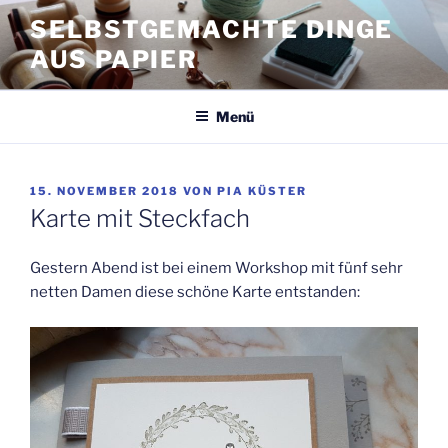
Zum
SELBSTGEMACHTE DINGE
Inhalt
AUS PAPIER
springen
Menü
VERÖFFENTLICHT
15. NOVEMBER 2018
VON
PIA KÜSTER
AM
Karte mit Steckfach
Gestern Abend ist bei einem Workshop mit fünf sehr
netten Damen diese schöne Karte entstanden: