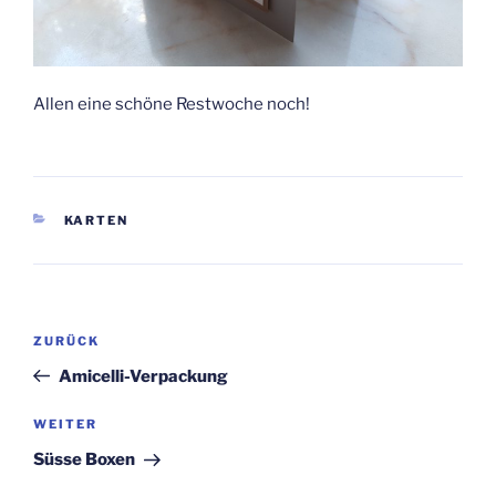
Allen eine schöne Restwoche noch!
KATEGORIEN
KARTEN
Beitragsnavigation
Vorheriger
ZURÜCK
Beitrag
Amicelli-Verpackung
Nächster
WEITER
Beitrag
Süsse Boxen